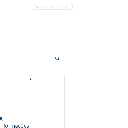
ÁREA DO CLIENTE
Dúvidas Frequentes
Contato
, 
 informações 