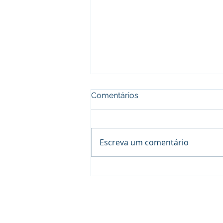
Comentários
Escreva um comentário
Por que a análise de óleo
lubrificante é importante
para o seu negócio?
Av. Portugal, 4751 - Itapoã
Belo Horizonte - MG