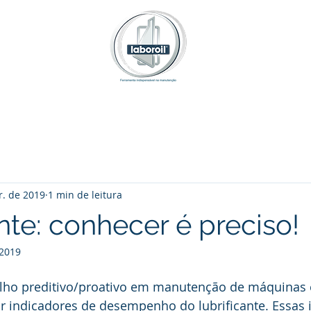
Análises Laboroil
TV Laboroil
Treinamentos
Inforoil
r. de 2019
1 min de leitura
nte: conhecer é preciso!
 2019
ho preditivo/proativo em manutenção de máquinas é
r 
indicadores de desempenho do lubrificante
. Essas