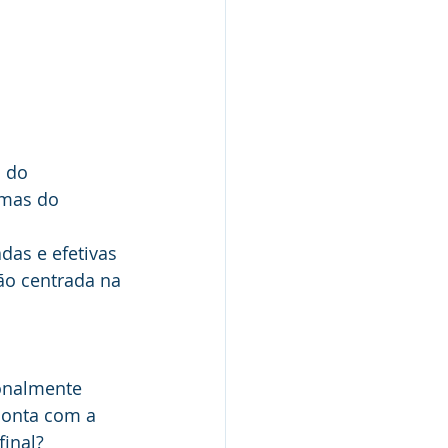
 do 
emas do 
as e efetivas 
o centrada na 
onalmente 
conta com a 
inal? 