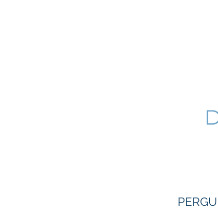
Quem Somos
Sobre Análises
D
PERGU