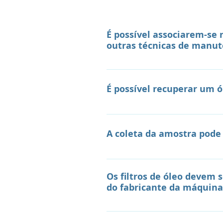
É possível associarem-se 
outras técnicas de manut
Sim! Quanto mais dados sobre 
Consequentemente, mais objet
É possível recuperar um 
temperatura de trabalho, vibr
Manutenção de máquinas – e s
Sim. Existem vários processos
lubrificante.
condições físico-químicas do p
A coleta da amostra pode 
finalidade de remover contam
ser realizados pelo próprio c
É desaconselhável, pois com o
verniz, há processos mais espec
Portanto, se a coleta é feita 
Os filtros de óleo devem 
realidade do equipamento.
do fabricante da máquina
De maneira geral, a vida útil d