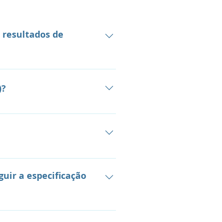
m resultados de
re a falha em curso.
o. Monitoramento de
)?
res ao diagnóstico de
evantadas em análise do
ntidade do contaminante e das
iltragens mais simples, com a
istem procedimentos que podem
ntes mais complexos, como o
sistema não estará homogêneo.
– distorcidos em relação à
uir a especificação
 Caso o óleo esteja em