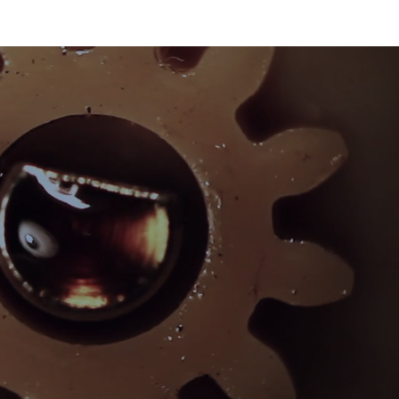
étodos mais simples ou mais
a Produção. Apenas como
lubrificante analisado é de um
e. Porém, se o sistema tem
 o Coulométrico. Então, nem
onitoramento. Você tem menor
al da Laboroil pode ajudá-lo!